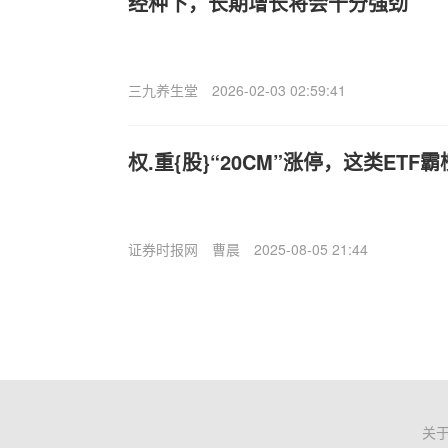
经种下，长期增长将会十分强劲
三九养生堂
2026-02-03 02:59:41
权.重{股}“20CM”涨停，这类ETF霸
证券时报网
曹晨
2025-08-05 21:44
关