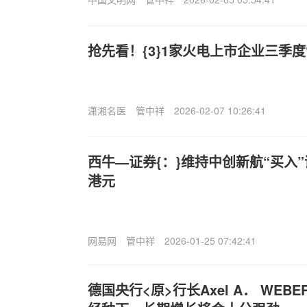
抢先看！{3}1家火电上市企业三季度
潇湘名医
管中祥
2026-02-07 10:26:41
西牛—证券{：}维持中创新航“买入”评
港元
网易网
管中祥
2026-01-25 07:42:41
德国央行<原>行长Axel A． WE