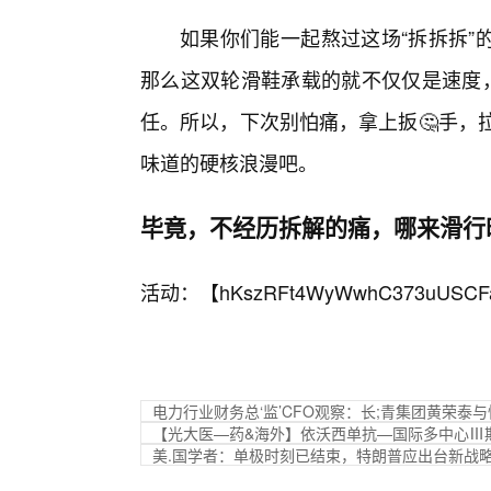
如果你们能一起熬过这场“拆拆拆”
那么这双轮滑鞋承载的就不仅仅是速度，
任。所以，下次别怕痛，拿上扳🤔手，
味道的硬核浪漫吧。
毕竟，不经历拆解的痛，哪来滑行
活动：【
hKszRFt4WyWwhC373uUSCF
电力行业财务总‘监’CFO观察：长;青集团黄荣泰与
【光大医—药&海外】依沃西单抗—国际多中心Ⅲ
美.国学者：单极时刻已结束，特朗普应出台新战